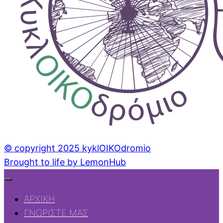
© copyright 2025 kyklOIKOdromio
Brought to life by LemonHub
ΑΡΧΙΚΗ
ΓΝΩΡΙΣΤΕ ΜΑΣ