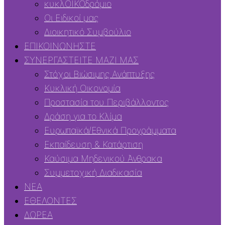
κυκλΟΙΚΟδρόμιο
Οι Ειδικοί μας
Διοικητικό Συμβούλιο
ΕΠΙΚΟΙΝΩΝΗΣΤΕ
ΣΥΝΕΡΓΑΣΤΕΙΤΕ ΜΑΖΙ ΜΑΣ
Στόχοι Βιώσιμης Ανάπτυξης
Κυκλική Οικονομία
Προστασία του Περιβάλλοντος
Δράση για το Κλίμα
Ευρωπαϊκά/Εθνικά Προγράμματα
Εκπαίδευση & Κατάρτιση
Καύσιμα Μηδενικού Άνθρακα
Συμμετοχική Διαδικασία
ΝΕΑ
ΕΘΕΛΟΝΤΕΣ
ΔΩΡΕΑ