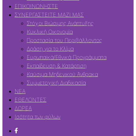
ΕΠΙΚΟΙΝΩΝΗΣΤΕ
ΣΥΝΕΡΓΑΣΤΕΙΤΕ ΜΑΖΙ ΜΑΣ
Στόχοι Βιώσιμης Ανάπτυξης
Κυκλική Οικονομία
Προστασία του Περιβάλλοντος
Δράση για το Κλίμα
Ευρωπαϊκά/Εθνικά Προγράμματα
Εκπαίδευση & Κατάρτιση
Καύσιμα Μηδενικού Άνθρακα
Συμμετοχική Διαδικασία
ΝΕΑ
ΕΘΕΛΟΝΤΕΣ
ΔΩΡΕΑ
Ισότητα των φύλων