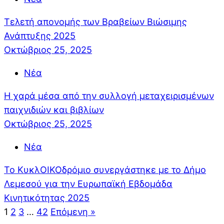
Τελετή απονομής των Βραβείων Βιώσιμης
Ανάπτυξης 2025
Οκτώβριος 25, 2025
Νέα
Η χαρά μέσα από την συλλογή μεταχειρισμένων
παιχνιδιών και βιβλίων
Οκτώβριος 25, 2025
Νέα
Το ΚυκλΟΙΚΟδρόμιο συνεργάστηκε με το Δήμο
Λεμεσού για την Ευρωπαϊκή Εβδομάδα
Κινητικότητας 2025
1
2
3
…
42
Επόμενη »