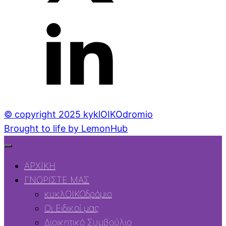
© copyright 2025 kyklOIKOdromio
Brought to life by LemonHub
ΑΡΧΙΚΗ
ΓΝΩΡΙΣΤΕ ΜΑΣ
κυκλΟΙΚΟδρόμιο
Οι Ειδικοί μας
Διοικητικό Συμβούλιο