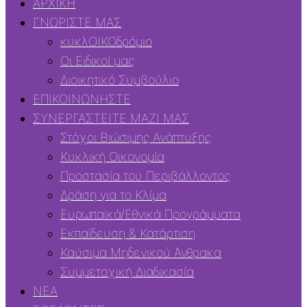
ΑΡΧΙΚΗ
ΓΝΩΡΙΣΤΕ ΜΑΣ
κυκλΟΙΚΟδρόμιο
Οι Ειδικοί μας
Διοικητικό Συμβούλιο
ΕΠΙΚΟΙΝΩΝΗΣΤΕ
ΣΥΝΕΡΓΑΣΤΕΙΤΕ ΜΑΖΙ ΜΑΣ
Στόχοι Βιώσιμης Ανάπτυξης
Κυκλική Οικονομία
Προστασία του Περιβάλλοντος
Δράση για το Κλίμα
Ευρωπαϊκά/Εθνικά Προγράμματα
Εκπαίδευση & Κατάρτιση
Καύσιμα Μηδενικού Άνθρακα
Συμμετοχική Διαδικασία
ΝΕΑ