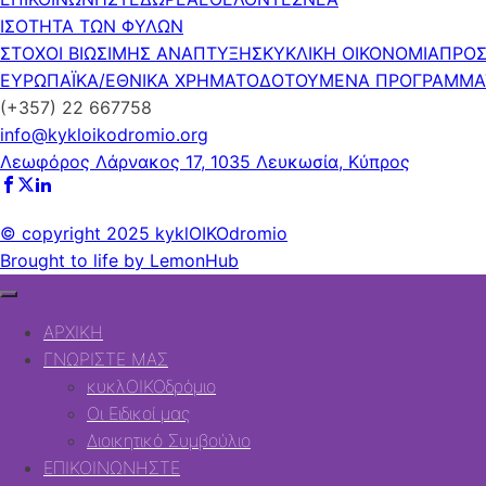
ΙΣΟΤΗΤΑ ΤΩΝ ΦΥΛΩΝ
ΣΤΟΧΟΙ ΒΙΩΣΙΜΗΣ ΑΝΑΠΤΥΞΗΣ
ΚΥΚΛΙΚΗ ΟΙΚΟΝΟΜΙΑ
ΠΡΟΣ
ΕΥΡΩΠΑΪΚΑ/ΕΘΝΙΚΑ ΧΡΗΜΑΤΟΔΟΤΟΥΜΕΝΑ ΠΡΟΓΡΑΜΜΑ
(+357) 22 667758
info@kykloikodromio.org
Λεωφόρος Λάρνακος 17, 1035 Λευκωσία, Κύπρος
© copyright 2025 kyklOIKOdromio
Brought to life by LemonHub
ΑΡΧΙΚΗ
ΓΝΩΡΙΣΤΕ ΜΑΣ
κυκλΟΙΚΟδρόμιο
Οι Ειδικοί μας
Διοικητικό Συμβούλιο
ΕΠΙΚΟΙΝΩΝΗΣΤΕ