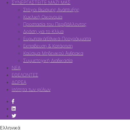
ΣΥΝΕΡΓΑΣΤΕΙΤΕ ΜΑΖΙ ΜΑΣ
Στόχοι Βιώσιμης Ανάπτυξης
Κυκλική Οικονομία
Προστασία του Περιβάλλοντος
Δράση για το Κλίμα
Ευρωπαϊκά/Εθνικά Προγράμματα
Εκπαίδευση & Κατάρτιση
Καύσιμα Μηδενικού Άνθρακα
Συμμετοχική Διαδικασία
ΝΕΑ
ΕΘΕΛΟΝΤΕΣ
ΔΩΡΕΑ
Ισότητα των φύλων
Ελληνικά