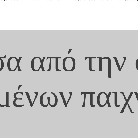
σα από την
μένων παιχ