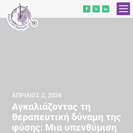
ΑΡΧΙΚΗ
ΓΝΩΡΙΣΤΕ ΜΑΣ
ΕΠΙΚΟΙΝΩΝΗΣΤΕ
ΣΥΝΕΡΓΑΣΤΕΙΤΕ ΜΑΖΙ ΜΑΣ
ΝΕΑ
ΕΘΕΛΟΝΤΕΣ
ΑΠΡΊΛΙΟΣ 2, 2024
ΔΩΡΕΑ
Αγκαλιάζοντας τη
Ισότητα των φύλων
θεραπευτική δύναμη της
φύσης: Μια υπενθύμιση