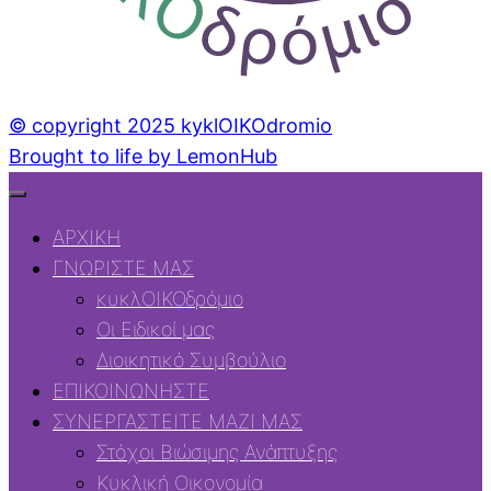
© copyright 2025 kyklOIKOdromio
Brought to life by LemonHub
ΑΡΧΙΚΗ
ΓΝΩΡΙΣΤΕ ΜΑΣ
κυκλΟΙΚΟδρόμιο
Οι Ειδικοί μας
Διοικητικό Συμβούλιο
ΕΠΙΚΟΙΝΩΝΗΣΤΕ
ΣΥΝΕΡΓΑΣΤΕΙΤΕ ΜΑΖΙ ΜΑΣ
Στόχοι Βιώσιμης Ανάπτυξης
Κυκλική Οικονομία