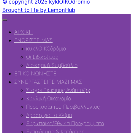
© copyright 2025 kyklOIKOdromio
Brought to life by LemonHub
ΑΡΧΙΚΗ
ΓΝΩΡΙΣΤΕ ΜΑΣ
κυκλΟΙΚΟδρόμιο
Οι Ειδικοί μας
Διοικητικό Συμβούλιο
ΕΠΙΚΟΙΝΩΝΗΣΤΕ
ΣΥΝΕΡΓΑΣΤΕΙΤΕ ΜΑΖΙ ΜΑΣ
Στόχοι Βιώσιμης Ανάπτυξης
Κυκλική Οικονομία
Προστασία του Περιβάλλοντος
Δράση για το Κλίμα
Ευρωπαϊκά/Εθνικά Προγράμματα
Εκπαίδευση & Κατάρτιση