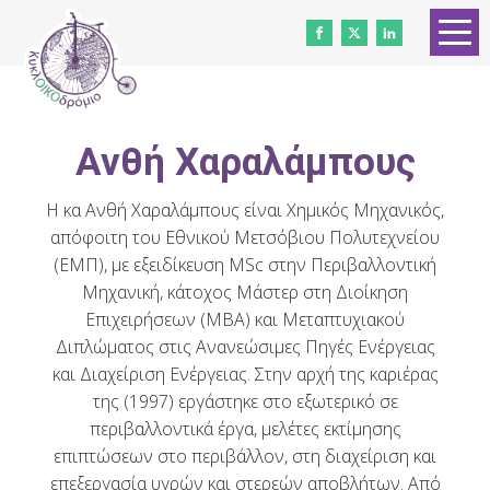
ΑΡΧΙΚΗ
ΓΝΩΡΙΣΤΕ ΜΑΣ
Ανθή Χαραλάμπους
ΕΠΙΚΟΙΝΩΝΗΣΤΕ
ΣΥΝΕΡΓΑΣΤΕΙΤΕ ΜΑΖΙ ΜΑΣ
Η κα Ανθή Χαραλάμπους είναι Χημικός Μηχανικός,
απόφοιτη του Εθνικού Μετσόβιου Πολυτεχνείου
ΝΕΑ
(ΕΜΠ), με εξειδίκευση MSc στην Περιβαλλοντική
Μηχανική, κάτοχος Μάστερ στη Διοίκηση
ΕΘΕΛΟΝΤΕΣ
Επιχειρήσεων (ΜΒΑ) και Μεταπτυχιακού
Διπλώματος στις Ανανεώσιμες Πηγές Ενέργειας
ΔΩΡΕΑ
και Διαχείριση Ενέργειας. Στην αρχή της καριέρας
της (1997) εργάστηκε στο εξωτερικό σε
Ισότητα των φύλων
περιβαλλοντικά έργα, μελέτες εκτίμησης
επιπτώσεων στο περιβάλλον, στη διαχείριση και
επεξεργασία υγρών και στερεών αποβλήτων. Από