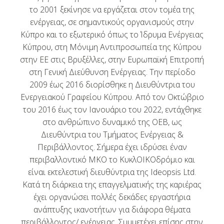
το 2001 ξεκίνησε να εργάζεται στον τομέα της
ενέργειας, σε σημαντικούς οργανισμούς στην
Κύπρο και το εξωτερικό όπως το Ίδρυμα Ενέργειας
Κύπρου, στη Μόνιμη Αντιπροσωπεία της Κύπρου
στην ΕΕ στις Βρυξέλλες, στην Ευρωπαϊκή Επιτροπή
στη Γενική Διεύθυνση Ενέργειας. Την περίοδο
2009 έως 2016 διορίσθηκε η Διευθύντρια του
Ενεργειακού Γραφείου Κύπρου. Από τον Οκτώβριο
του 2016 έως τον Ιανουάριο του 2022, εντάχθηκε
στο ανθρώπινο δυναμικό της ΟΕΒ, ως
Διευθύντρια του Τμήματος Ενέργειας &
Περιβάλλοντος. Σήμερα έχει ιδρύσει έναν
περιβαλλοντικό ΜΚΟ το ΚυκλΟΙΚΟδρόμιο και
είναι εκτελεστική διευθύντρια της Ideopsis Ltd.
Κατά τη διάρκεια της επαγγελματικής της καριέρας
έχει οργανώσει πολλές δεκάδες εργαστήρια
ανάπτυξης ικανοτήτων για διάφορα θέματα
περιβάλλοντος/ ενέργειας. Συμμετέχει επίσης στην