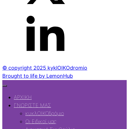
© copyright 2025 kyklOIKOdromio
Brought to life by LemonHub
ΑΡΧΙΚΗ
ΓΝΩΡΙΣΤΕ ΜΑΣ
κυκλΟΙΚΟδρόμιο
Οι Ειδικοί μας