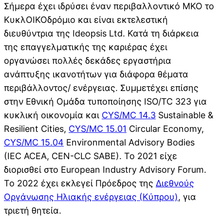
Σήμερα έχει ιδρύσει έναν περιβαλλοντικό ΜΚΟ το
ΚυκλΟΙΚΟδρόμιο και είναι εκτελεστική
διευθύντρια της Ideopsis Ltd. Κατά τη διάρκεια
της επαγγελματικής της καριέρας έχει
οργανώσει πολλές δεκάδες εργαστήρια
ανάπτυξης ικανοτήτων για διάφορα θέματα
περιβάλλοντος/ ενέργειας. Συμμετέχει επίσης
στην Εθνική Ομάδα τυποποίησης ISO/TC 323 για
κυκλική οικονομία και
CYS/MC 14.3
Sustainable &
Resilient Cities,
CYS/MC 15.01
Circular Economy,
CYS/MC 15.04
Environmental Advisory Bodies
(IEC ACEA, CEN-CLC SABE). To 2021 είχε
διορισθεί στο European Industry Advisory Forum.
Το 2022 έχει εκλεγεί Πρόεδρος της
Διεθνούς
Οργάνωσης Ηλιακής ενέργειας (Κύπρου)
, για
τριετή θητεία.