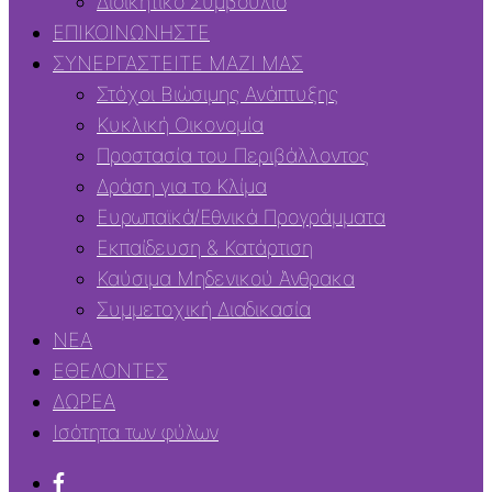
Διοικητικό Συμβούλιο
ΕΠΙΚΟΙΝΩΝΗΣΤΕ
ΣΥΝΕΡΓΑΣΤΕΙΤΕ ΜΑΖΙ ΜΑΣ
Στόχοι Βιώσιμης Ανάπτυξης
Κυκλική Οικονομία
Προστασία του Περιβάλλοντος
Δράση για το Κλίμα
Ευρωπαϊκά/Εθνικά Προγράμματα
Εκπαίδευση & Κατάρτιση
Καύσιμα Μηδενικού Άνθρακα
Συμμετοχική Διαδικασία
ΝΕΑ
ΕΘΕΛΟΝΤΕΣ
ΔΩΡΕΑ
Ισότητα των φύλων